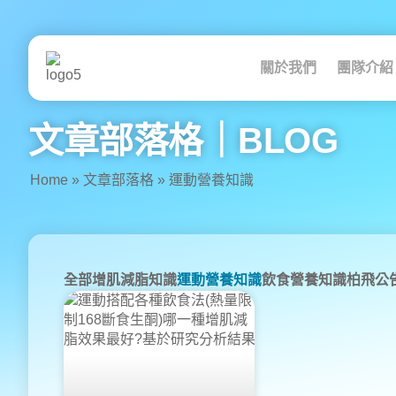
跳
至
主
要
關於我們
團隊介紹
內
容
文章部落格｜BLOG
Home
»
文章部落格
»
運動營養知識
全部
增肌減脂知識
運動營養知識
飲食營養知識
柏飛公