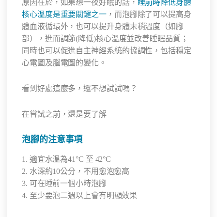
原因在於，如果想一夜好眠的話，
睡前時降低身體
核心溫度是重要關鍵之一
，而泡腳除了可以
提高身
體血液循環外
，也可以提升身體末稍溫度（如腳
部），進而調節(降低)核心溫度並
改善睡眠品質
；
同時也可以
促進自主神經系統的協調性
，包括穏定
心電圖及腦電圖的變化。
看到好處這麼多，還不想試試嗎？
在嘗試之前，還是要了解
泡腳的注意事項
1. 適宜水溫為41°C 至 42°C
2. 水深約10公分，不用愈泡愈高
3. 可在睡前一個小時泡腳
4. 至少要泡二週以上會有明顯效果