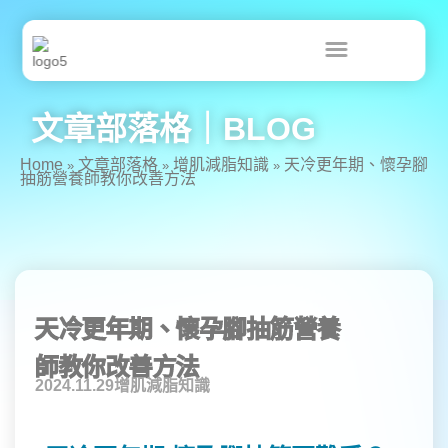
跳
至
主
要
內
容
文章部落格｜BLOG
Home
文章部落格
增肌減脂知識
天冷更年期、懷孕腳
»
»
»
抽筋營養師教你改善方法
天冷更年期、懷孕腳抽筋營養
師教你改善方法
2024.11.29
增肌減脂知識