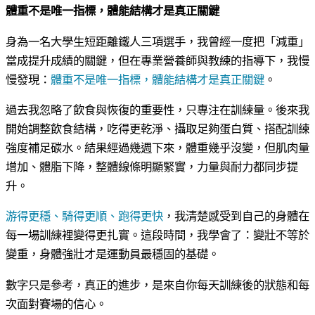
體重不是唯一指標，體能結構才是真正關鍵
身為一名大學生短距離鐵人三項選手，我曾經一度把「減重」
當成提升成績的關鍵，但在專業營養師與教練的指導下，我慢
慢發現：
體重不是唯一指標，體能結構才是真正關鍵
。
過去我忽略了飲食與恢復的重要性，只專注在訓練量。後來我
開始調整飲食結構，吃得更乾淨、攝取足夠蛋白質、搭配訓練
強度補足碳水。結果經過幾週下來，體重幾乎沒變，但肌肉量
增加、體脂下降，整體線條明顯緊實，力量與耐力都同步提
升。
游得更穩、騎得更順、跑得更快
，我清楚感受到自己的身體在
每一場訓練裡變得更扎實。這段時間，我學會了：變壯不等於
變重，身體強壯才是運動員最穩固的基礎。
數字只是參考，真正的進步，是來自你每天訓練後的狀態和每
次面對賽場的信心。