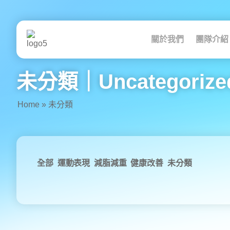
跳
至
主
要
關於我們
團隊介紹
內
容
未分類｜Uncategorize
Home
»
未分類
全部
運動表現
減脂減重
健康改善
未
分類