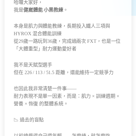
哈囉大家好，
我是
健崴體能 小黑教練
。
本身是肌力與體能教練，長期投入鐵人三項與
HYROX 混合體能訓練
從29歲一路玩到36歲，完成過兩次 FXT，也是一位
「大體重型」耐力運動愛好者
我不是天賦型選手
但在 226 / 113 / 51.5 距離，還能維持一定競爭力
也因此我非常清楚一件事——
耐力表現不是單一因素，而是：肌力 × 訓練週期 ×
營養 × 恢復 的整體系統。
📉 過去的盲點
以前總覺得自己還年輕——怎麼練，就怎麼吃