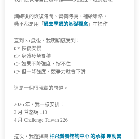
訓練後的恢復時間、營養時機、補給策略，
幾乎都是用「
過去學過的基礎觀念
」在操作
直到 35 歲後，我明顯感受到：
👉 恢復變慢
👉 身體疲勞累積
👉 如果不降強度，撐不住
👉 但一降強度，競爭力就會下滑
這是一個很現實的問題。
2026 年，我一樣安排：
3 月 普悠瑪 113
4 月 Challenge Taiwan 226
這次，我選擇與
柏飛營養諮詢中心 的承樺 運動營