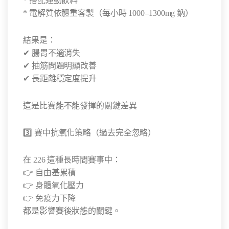
* 搭配運動飲料
* 電解質依體重客製（每小時 1000–1300mg 鈉）
結果是：
✔ 腸胃不適消失
✔ 抽筋問題明顯改善
✔ 長距離穩定度提升
這是比賽能不能發揮的關鍵差異
3️⃣ 賽中抗氧化策略（過去完全忽略）
在 226 這種長時間賽事中：
👉 自由基累積
👉 身體氧化壓力
👉 免疫力下降
都是影響賽後狀態的關鍵。