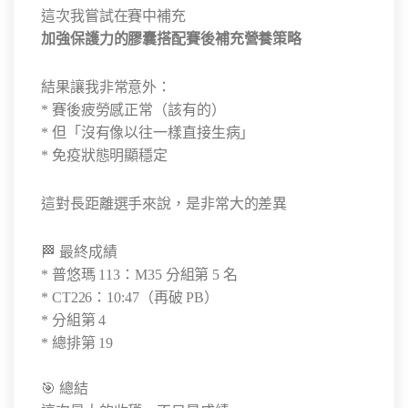
這次我嘗試在賽中補充
加強保護力的膠囊搭配賽後補充營養策略
結果讓我非常意外：
* 賽後疲勞感正常（該有的）
* 但「沒有像以往一樣直接生病」
* 免疫狀態明顯穩定
這對長距離選手來說，是非常大的差異
🏁 最終成績
* 普悠瑪 113：M35 分組第 5 名
* CT226：10:47（再破 PB）
* 分組第 4
* 總排第 19
🎯 總結