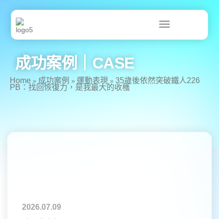
跳
至
主
要
內
容
成功案例｜CASE
Home
成功案例
運動表現
35歲後依然突破鐵人226
»
»
»
PB：找回恢復力，是我最大的收穫
2026.07.09