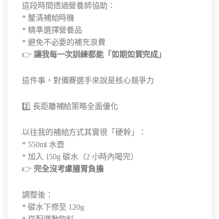
這段時間透過營養師協助：
* 釐清補給時機
* 精準選擇營養品
* 避免不必要的補充浪費
👉
讓我每一次訓練都能「如期如質完成」
這件事，對備賽選手來說是核心競爭力
2️⃣ 長距離補給策略全面優化
以往我的補給方式其實很「硬幹」：
* 550ml 水壺
* 加入 150g 碳水（2 小時內喝完）
👉
完全沒考慮腸胃負擔
調整後：
* 碳水下修至 120g