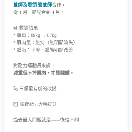
養師及思頷 營養師
合作，
從 1 月一路配合到 4 月。
📊 數據結果
* 體重：89kg → 87kg
* 肌肉量：維持（無明顯流失）
* 體脂：下降、體態明顯改善
對耐力運動員來說，
減重但不掉肌肉，才是關鍵
。
🚀 三個最有感的改變
1️⃣ 恢復能力大幅提升
過去最大問題就是——恢復不夠