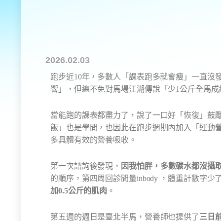
2026.02.03
跑步近10年，多數人「課表跑多就會瘦」一直沒
響」，但總不免對馬場江湖傳說「少1公斤全馬成
當能跑的課表都盡力了，說了一口好「恢復」鼓
飯」也是學問，也因此在跑步週期內加入「運動
多具體有效的營養吸收。
第一次諮詢後發現，
因我怕胖，多數碳水都沒攝
的順序，第四周回診間量inbody ，體重計數字少
加0.5公斤的肌肉
。
第五週的週日是臺北半馬，營養師也提供了
三日
在肝醣超補欸！」，營養師依舊客氣地說「那這
舉突破八周前長榮半馬93分的成績，也終於
突破