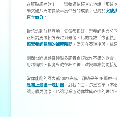
直奔88分
。
從諮詢到群組互動，氣氛都很好，營養師也會分
正所謂馬拉松課表吃到最後，比的是誰「恢復快
照營養師建議的補膠時間
，當天在賽道後段，依
期間也問過營養師很多跑者自認操作不錯的飲食
用超補啦⋯但魔鬼藏在細節裡，改變思維能更接
當你能跑的課表都100%完成，卻總是差PB那麼
是補上最後一塊拼圖
，對我而言，這是玄學（不
讓身體更健康，也讓專業協助你達成心中的理想
照片經當事人同意刊登，僅作為教育參考使用，