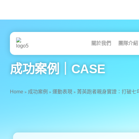
跳
至
主
要
關於我們
團隊介紹
內
容
成功案例｜CASE
Home
成功案例
運動表現
菁英跑者親身實證：打破七年
»
»
»