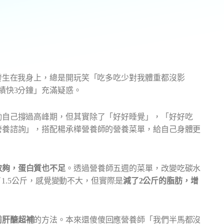
發生在我身上，總是開玩笑「吃多吃少對我體重都沒影
績快3分鐘」充滿疑惑。
勵自己撐過高峰期，但其實除了「好好睡覺」，「好好吃
營養諮詢」，搭配楊承樺營養師的營養菜單，給自己身體更
取夠，蛋白質也不足
。透過營養師五週的菜單，改變吃碳水
了1.5公斤，感覺變動不大，但實際是
減了2公斤的脂肪，增
前肝醣超補
的方法。本來還傻傻回應營養師「我們半馬都沒
次要不要試試看？」跟著營養師調整的三日超補，沒想到一
我睽違七年的半馬PB，甚至超過原本跟教練許願的90分台，