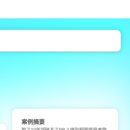
案例摘要
跑了10年卻破不了PB？練到極限還是差臨
門一腳？運動營養師揭密：如何透過「精
準恢復」補上馬拉松最重要的一塊拼圖。