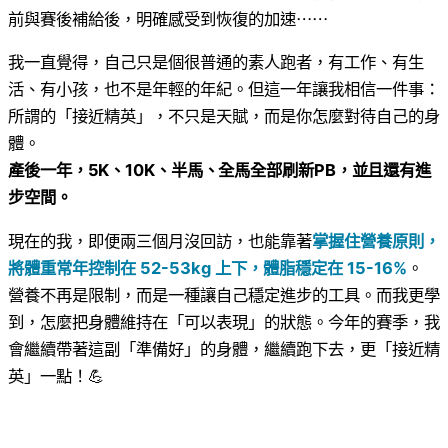
前與賽後補給後，明確感受到恢復的加速⋯⋯
我一直覺得，自己只是個很普通的素人跑者，有工作、有生
活、有小孩，也不是年輕的年紀。但這一年讓我相信一件事：
所謂的「接近精英」，不只是天賦，而是你怎麼對待自己的身
體。
產後一年，5K、10K、半馬、全馬全部刷新PB，並且還有進
步空間。
現在的我，即便兩三個月沒回訪，也能靠著
掌握住營養原則，
將體重常年控制在 52-53kg 上下，體脂穩定在 15-16%
。
營養不再是限制，而是一種讓自己穩定進步的工具。而我更學
到，怎麼把身體維持在「可以表現」的狀態。今年的賽季，我
會繼續帶著這副「準備好」的身體，繼續跑下去，更「接近精
英」一點！💪