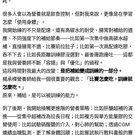
耗。
很多人會以為營養就是飲食控制，但對我來說，更像是在學習
怎麼「使用身體」。
我開始練的不只是配速，還有高碳水的耐受、腸胃對補給的適
應、不同強度下的補給節奏——比如第一次集中做高碳水超
補，直接腸胃不適、比賽前拉肚子；比如第一次高配速吃膠，
吞不下去；比如長距離訓練膠沒選對、最後邊跑邊吐⋯⋯這都
是我與營養師不斷「容錯」與「優化」的過程。
這段時間對我最大的改變：
是把補給變成訓練的一部分。
楊承樺營養師給我一個很重要的觀念：「
比賽怎麼吃，訓練就
怎麼吃。
」
原來，補給，是可以被訓練的能力。
到了後期，我開始接觸更進階的營養策略：比如肝醣超補的演
進——從集中超補改為拉長日程；比如複方與單方能量膠的交
替使用：比如試驗硝酸鹽的介入，對心肺的幫助；透過CGM
連續血糖監測，更了解身體回饋；比如嘗試執行教科書般的賽