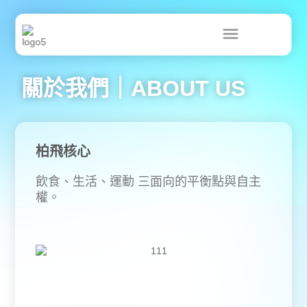
跳
至
主
要
內
容
關於我們｜ABOUT US
柏飛核心
飲食、生活、運動 三面向的平衡點與自主
權。