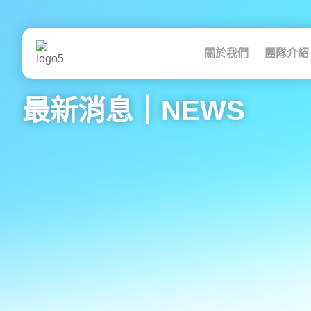
跳
至
主
要
關於我們
團隊介紹
內
容
最新消息｜NEWS