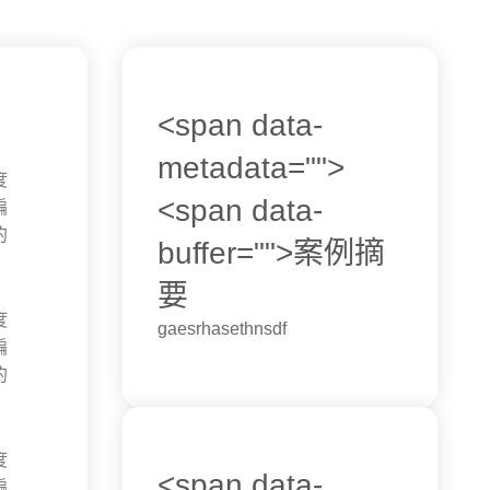
<span data-
metadata="
">
度
<span data-
編
的
buffer="
">案例摘
要
度
gaesrhasethnsdf
編
的
度
<span data-
編