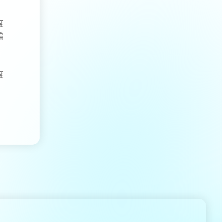
度
編
度