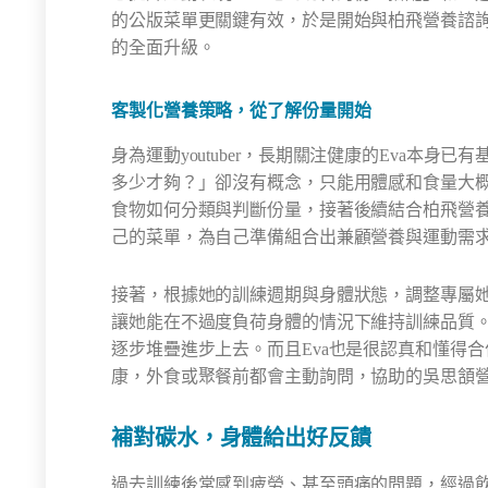
的公版菜單更關鍵有效，於是開始與柏飛營養諮
的全面升級。
客製化營養策略，從了解份量開始
身為運動youtuber，長期關注健康的Eva本
多少才夠？」卻沒有概念，只能用體感和食量大概
食物如何分類與判斷份量，接著後續結合柏飛營養
己的菜單，為自己準備組合出兼顧營養與運動需
接著，根據她的訓練週期與身體狀態，調整專屬
讓她能在不過度負荷身體的情況下維持訓練品質。
逐步堆疊進步上去。而且Eva也是很認真和懂得合作
康，外食或聚餐前都會主動詢問，協助的吳思頷
補對碳水，身體給出好反饋
過去訓練後常感到疲勞、甚至頭痛的問題，經過飲