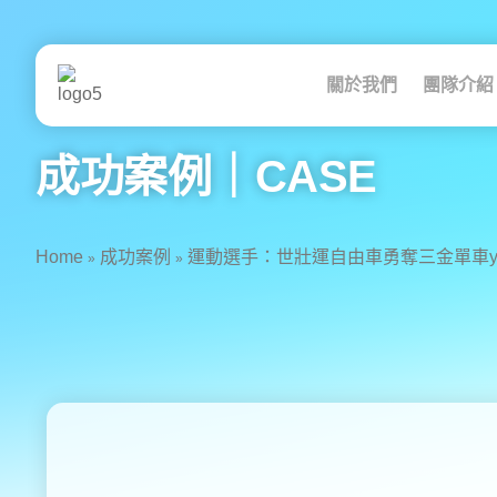
跳
至
主
要
關於我們
團隊介紹
內
容
成功案例｜CASE
Home
成功案例
運動選手：世壯運自由車勇奪三金單車yout
»
»