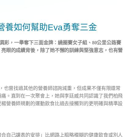
營養如何幫助
Eva
勇奪三金
異彩，一舉奪下三面金牌：繞圈賽女子組、
80
公里公路賽
。亮眼的成績背後，除了她不懈的訓練與堅強意志，也有營
食，也曾找過其他的營養師諮詢減重，但成果不僅有限還常
頭痛。直到在一次聚會上，她與李廷威共同認識了我們柏飛
覺楊營養師規劃的運動飲食比過去接觸到的更明確與精準設
適合自己課表的安排」比網路上粗略模糊的健康飲食或別人