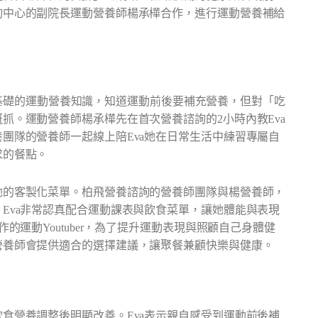
詢中心的副院長運動營養師楊承樺合作，進行運動營養補給
身已有基礎的運動營養知識，知道運動前後要補充營養，但對「吃
抓。運動營養師楊承樺先在首次營養諮詢的2小時內教Eva
團隊的營養師一起線上陪Eva她在日常生活中練習專屬自
求的餐點。
她的客製化菜單。柏飛營養諮詢的營養師團隊與楊營養師，
Eva非常認真配合運動課表與飲食菜單，讓她體能與表現
的運動Youtuber，為了提升運動表現與照顧自己身體健
營養師會提供適合的選擇建議，讓聚餐兼顧快樂與健康。
食營養調整後明顯改善。Eva表示親自感受到運動前後補