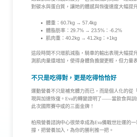
對碳水與蛋白質，讓她的體感與恢復速度大幅提
體重：60.7kg → 57.4kg
體脂肪率：29.7% → 23.5%：-6.2%
肌肉重：40.2kg → 41.2kg：+1kg
這段時間不只增肌減脂，騎車的輸出表現大幅提升。
測肌肉量還增加，使得身體負擔變更輕，但力量
不只是吃得對，更是吃得恰恰好
運動營養不只是補充體力而已，而是個人化的從
現與加速恢復。Eva的轉變證明了——當飲食與訓
此次國際賽中或的三面金牌！
柏飛營養諮詢中心很榮幸成為Eva備戰世壯運的
撐，把營養加入，為你的勝利推一把。