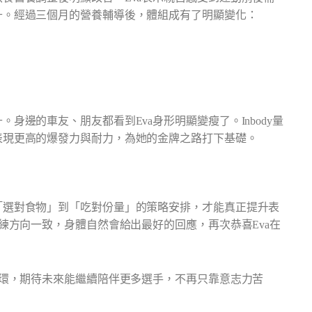
升。經過三個月的營養輔導後，體組成有了明顯變化：
身邊的車友、朋友都看到Eva身形明顯變瘦了。Inbody量
表現更高的爆發力與耐力，為她的金牌之路打下基礎。
「選對食物」到「吃對份量」的策略安排，才能真正提升表
練方向一致，身體自然會給出最好的回應，再次恭喜Eva在
一環，期待未來能繼續陪伴更多選手，不再只靠意志力苦