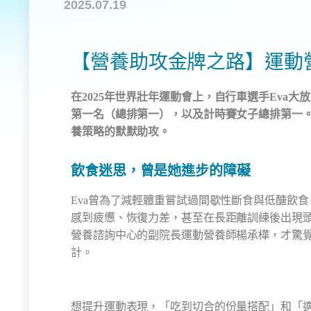
2025.07.19
【營養助攻金牌之路】運動
在
2025
年世界壯年運動會上，自行車選手
Eva
大放
第一名（總排第一），以及計時賽女子總排第一
養策略的默默助攻。
飲食迷思，曾是她進步的障礙
Eva曾為了減輕體重嘗試過間歇性斷食與低醣飲
感到疲憊、恢復力差，甚至在長距離訓練後出現
營養諮詢中心的副院長運動營養師楊承樺，才驚
計。
想提升運動表現，「吃到切合的份量搭配」和「