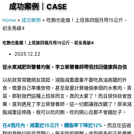
成功案例｜CASE
Home
»
成功案例
»
吃飽也能瘦！上班族四個月甩15公斤、
初全馬破4
吃飽也能瘦！上班族四個月甩15公斤、初全馬破4
2025.12.22
從水煮減肥到營養均衡，李立慈營養師帶我找回健康與自信
以前就常常聽朋友提起，減脂減重盡量不要吃高油高鹽的外
食，需要自己準備食物，甚至是要計算幾個拳頭的水煮肉、青
菜，那對我們這種上班族而言，真的太累了！而且很快就會放
棄，直到遇見了李立慈營養師，這一切都讓我改觀了！原來減
脂減重這條路，我可以吃的飽、吃的開心且都不會餓肚子。
在4個月內，減重近15公斤，體脂率下降近12%
，而且在這過
程中我執行的非常開心，每天吃的很飽，收到很多的正能量推