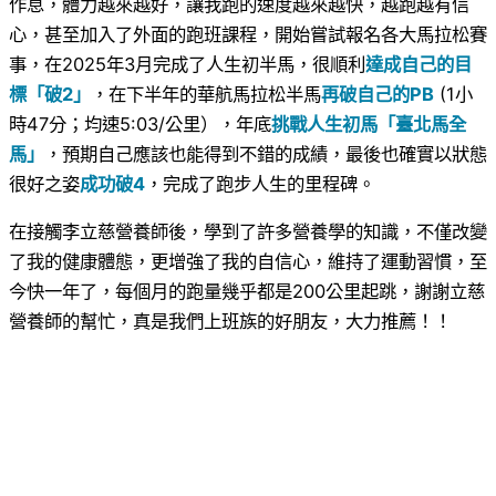
作息，體力越來越好，讓我跑的速度越來越快，越跑越有信
心，甚至加入了外面的跑班課程，開始嘗試報名各大馬拉松賽
事，在2025年3月完成了人生初半馬，很順利
達成自己的目
標「破2」
，在下半年的華航馬拉松半馬
再破自己的PB
(1小
時47分；均速5:03/公里），年底
挑戰人生初馬「臺北馬全
馬」
，預期自己應該也能得到不錯的成績，最後也確實以狀態
很好之姿
成功破4
，完成了跑步人生的里程碑。
在接觸李立慈營養師後，學到了許多營養學的知識，不僅改變
了我的健康體態，更增強了我的自信心，維持了運動習慣，至
今快一年了，每個月的跑量幾乎都是200公里起跳，謝謝立慈
營養師的幫忙，真是我們上班族的好朋友，大力推薦！！